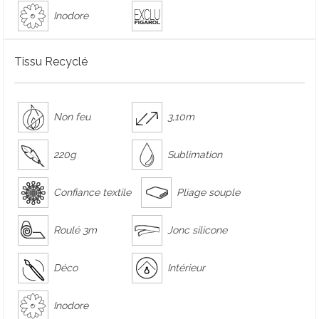
Inodore
Tissu Recyclé
Non feu
3,10m
220g
Sublimation
Confiance textile
Pliage souple
Roulé 3m
Jonc silicone
Déco
Intérieur
Inodore