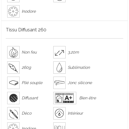
Inodore
Tissu Diffusant 260
Non feu
3,20m
260g
Sublimation
Plié souple
Jonc silicone
Diffusant
Bien être
Déco
Intérieur
Inodore