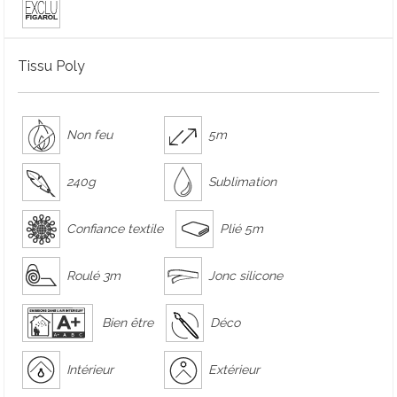
Tissu Poly
Non feu
5m
240g
Sublimation
Confiance textile
Plié 5m
Roulé 3m
Jonc silicone
Bien être
Déco
Intérieur
Extérieur