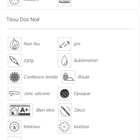
Tissu Dos Noir
Non feu
5m
230g
Sublimation
Confiance textile
Roulé
Jonc silicone
Opaque
Bien être
Déco
Intérieur
Inodore