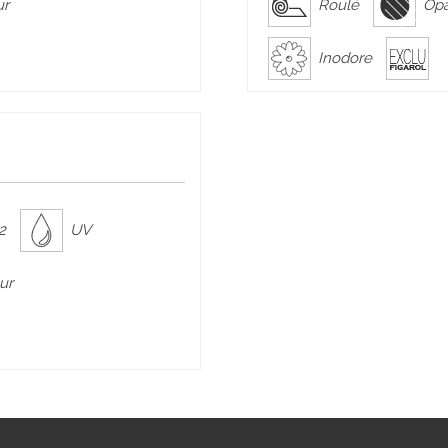
ur
Roulé
Op
Inodore
2
UV
ur