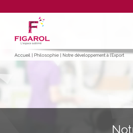
Aller
au
contenu
principal
Accueil
Philosophie
|
|
Notre développement à l’Export
Not