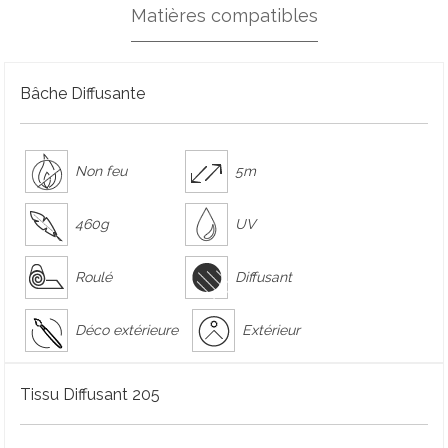
Matières compatibles
Bâche Diffusante
Non feu
5m
460g
UV
Roulé
Diffusant
Déco extérieure
Extérieur
Tissu Diffusant 205