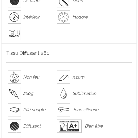
Diffusant
Déco
Intérieur
Inodore
Tissu Diffusant 260
Non feu
3,20m
260g
Sublimation
Plié souple
Jonc silicone
Diffusant
Bien être