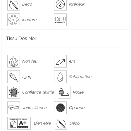
Déco
Intérieur
Inodore
Tissu Dos Noir
Non feu
5m
230g
Sublimation
Confiance textile
Roulé
Jonc silicone
Opaque
Bien être
Déco