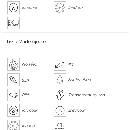
Intérieur
Inodore
Tissu Maille Ajourée
Non feu
5m
95g
Sublimation
Plié
Transparent au son
Intérieur
Extérieur
Inodore