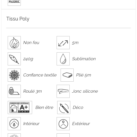
Tissu Poly
Non feu
5m
240g
Sublimation
Confiance textile
Plié 5m
Roulé 3m
Jonc silicone
Bien être
Déco
Intérieur
Extérieur