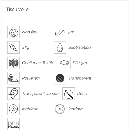
Tissu Voile
Non feu
5m
45g
Sublimation
Confiance Textile
Plié 5m
Roulé 3m
Transparent
Transparent au son
Déco
Intérieur
Inodore