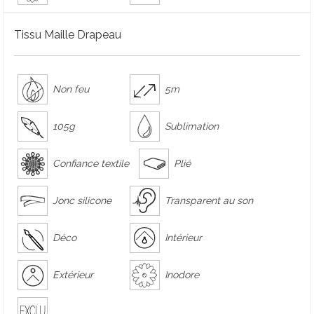
Tissu Maille Drapeau
Non feu
5m
105g
Sublimation
Confiance textile
Plié
Jonc silicone
Transparent au son
Déco
Intérieur
Extérieur
Inodore